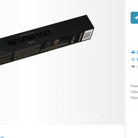
Номе
Обно
Прос