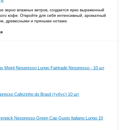
те
е зерно влажных ветров, создается ярко выраженный
ого кофе. Откройте для себя интенсивный, ароматный
ом, древесными и пряными нотами.
я
us Meinl Nespresso Lungo Fairtrade Nespresso - 10 шт
resso Cafezinho do Brasil (тубус) 10 шт
npick Nespresso Green Cap Gusto Italiano Lungo 10