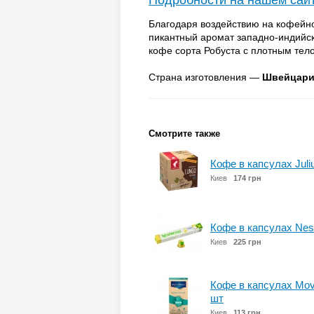
Подробности на нашем сай
Благодаря воздействию на кофейно
пикантный аромат западно-индийск
кофе сорта Робуста с плотным тел
Страна изготовления —
Швейцари
Смотрите также
Кофе в капсулах Juli
Киев
174 грн
Кофе в капсулах Nesp
Киев
225 грн
Кофе в капсулах Move
шт
Киев
113 грн