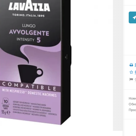
Номе
Обно
Прос