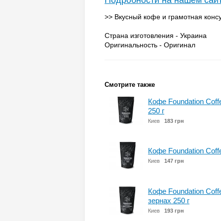
Подробности на нашем сай
>> Вкусный кофе и грамотная консу
Страна изготовления - Украина
Оригинальность - Оригинал
Смотрите также
Кофе Foundation Cof
250 г
Киев
183 грн
Кофе Foundation Coffe
Киев
147 грн
Кофе Foundation Coffe
зернах 250 г
Киев
193 грн