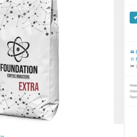
Номе
Обно
Прос