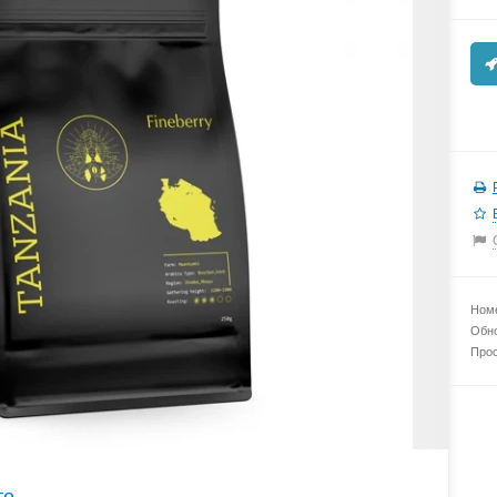
Номе
Обно
Прос