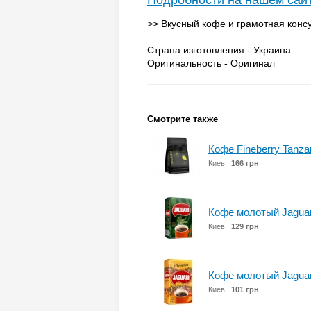
Подробности на нашем сай
>> Вкусный кофе и грамотная консу
Страна изготовления - Украина
Оригинальность - Оригинал
Смотрите также
Кофе Fineberry Tanza
Киев
166 грн
Кофе молотый Jaguari 
Киев
129 грн
Кофе молотый Jaguar
Киев
101 грн