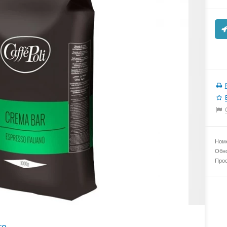
Номе
Обно
Прос