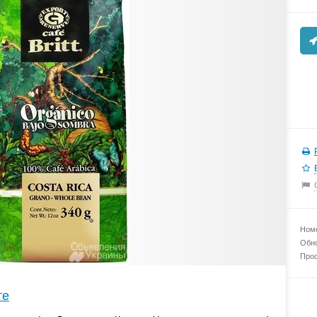
Номе
Обно
Прос
те