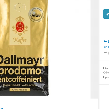
Номе
Обно
Прос