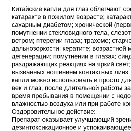
Китайские капли для глаз облегчают со
катаракте в пожилом возрасте; катарак
сахарным диабетом; хронической (перв
помутнении стекловидного тела, слезо
ветром; птерегии глаза; трахоме; старч
дальнозоркости; кератите; возрастной 
дегенерации; помутнении в глазах; синд
раздражающих реакциях на яркий свет;
вызванных ношением контактных линз.
капли можно использовать и просто дл
век и глаз, после длительной работы з
время пребывания в помещении с недо
влажностью воздуха или при работе ко
Оздоровительное действие:
Препарат оказывает улучшающий зрен
дезинтоксикационное и успокаивающее