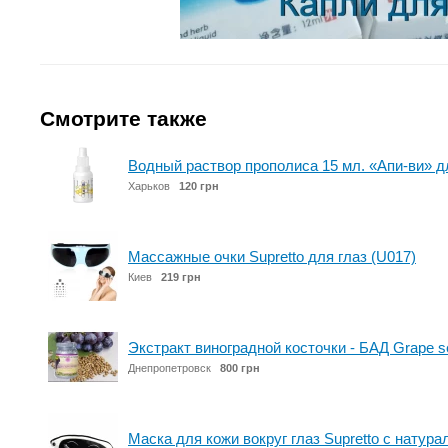
Смотрите также
Водный раствор прополиса 15 мл. «Апи-ви» д
Харьков
120 грн
Массажные очки Supretto для глаз (U017)
Киев
219 грн
Экстракт виноградной косточки - БАД Grape s
Днепропетровск
800 грн
Маска для кожи вокруг глаз Supretto с натура