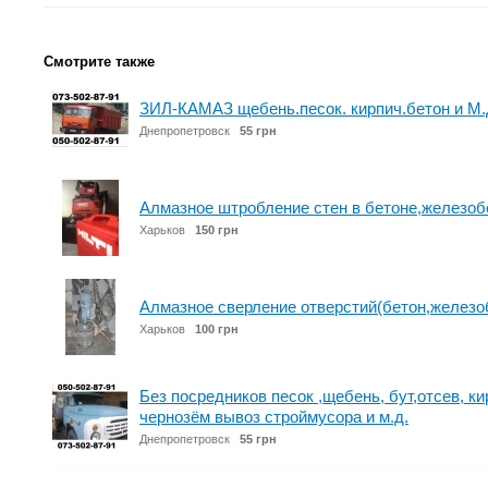
Смотрите также
ЗИЛ-КАМАЗ щебень.песок. кирпич.бетон и М.Д
Днепропетровск
55 грн
Алмазное штробление стен в бетоне,железоб
Харьков
150 грн
Алмазное сверление отверстий(бетон,железо
Харьков
100 грн
Без посредников песок ,щебень, бут,отсев, кир
чернозём вывоз строймусора и м.д.
Днепропетровск
55 грн