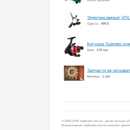
Белая Церковь
Электросамокат VOL
Одесса
499 $
Катушка Supretto для
Киев
179 грн
Запчасти на экскава
Винница
1 грн
© 2005-2026
myBoard.com.ua - доска частных о
Использование myBoard.com.ua означает приня