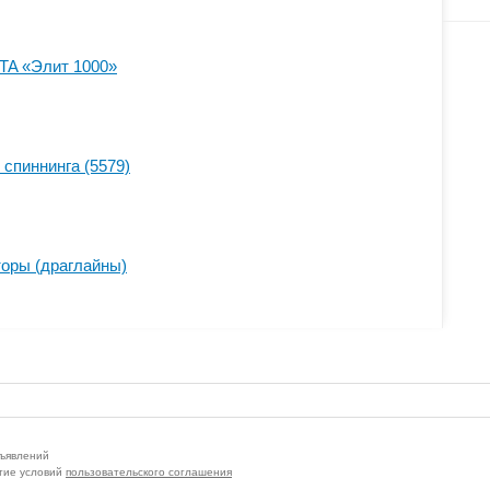
TA «Элит 1000»
 спиннинга (5579)
торы (драглайны)
бъявлений
тие условий
пользовательского соглашения