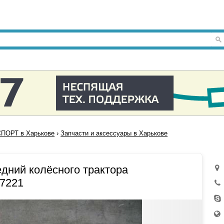
ПОРТ в Харькове
›
Запчасти и аксессуары в Харькове
едний колёсного трактора
17221