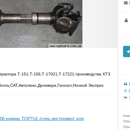
трактора Т-151,Т-156,Т-17021,Т-17221 производства ХТЗ.
очта,САТ,Автолюкс,Деливери,Гюнсел,Ночной Экспрес
Номе
06 единиц TOPTUL (спец инструмент для
Обно
Прос