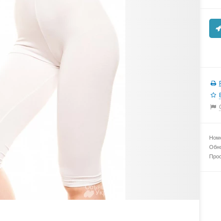
Номе
Обно
Прос