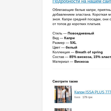
Подробности на нашем сай
Облегающие белые капри, приятны
добавлением эластана. Короткая м
зноя. Капри средней посадки, они 
от топов до коротких платьев.
Стиль —
Повседневный
Вид —
Капри
Размер —
5XL
Цвет —
белый
Коллекция —
Breath of spring
Состав —
85% вискоза, 15% элас
Материал —
Вискоза
Смотрите также
Капри ISSA PLUS 777
Киев
179 грн