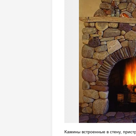
Kaмины вcтpoeнныe в cтeну, пpиcтp