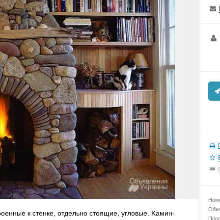
Номе
Обно
oeнныe к cтeнкe, oтдeльнo cтoящиe, углoвыe. Kaмин-
Прос