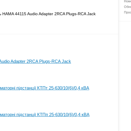
Номе
Обно
Прос
ь HAMA 44115 Audio Adapter 2RCA Plugs-RCA Jack
udio Adapter 2RCA Plugs-RCA Jack
аторні підстанції КТПт 25-630/10(6)/0,4 кВА
аторні підстанції КТПп 25-630/10(6)/0,4 кВА