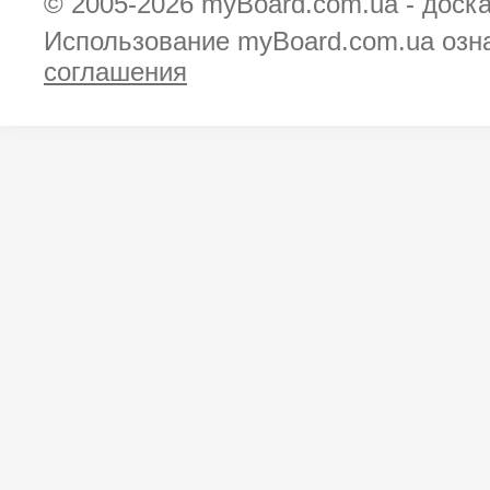
© 2005-2026
myBoard.com.ua - доск
Использование myBoard.com.ua озн
соглашения