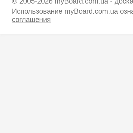
© 2005-2026
myBoard.com.ua - доск
Использование myBoard.com.ua озн
соглашения