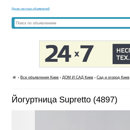
Доска частных объявлений
›
Все объявления Киев
›
ДОМ И САД Киев
›
Сад и огород Киев
Йогуртница Supretto (4897)