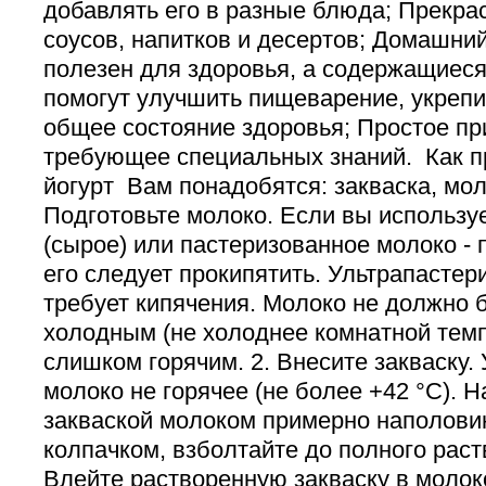
добавлять его в разные блюда; Прекра
соусов, напитков и десертов; Домашний
полезен для здоровья, а содержащиеся
помогут улучшить пищеварение, укрепи
общее состояние здоровья; Простое пр
требующее специальных знаний. Как п
йогурт Вам понадобятся: закваска, моло
Подготовьте молоко. Если вы использ
(сырое) или пастеризованное молоко -
его следует прокипятить. Ультрапастер
требует кипячения. Молоко не должно
холодным (не холоднее комнатной тем
слишком горячим. 2. Внесите закваску. 
молоко не горячее (не более +42 °С). 
закваской молоком примерно наполовин
колпачком, взболтайте до полного раст
Влейте растворенную закваску в молок