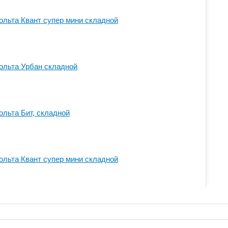
льта Квант супер мини складной
ольта Урбан складной
льта Бит, складной
льта Квант супер мини складной