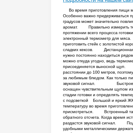
Подробности на нашем сай
Во время приготовления пищи мы
Особенно важно придерживаться пр
градусов может значительно повлия
аромат. Правильно измерить тем
протяжении всего процесса готовки 
электронный термометр для мяса
приготовить стейк с золотистой кор
сладких кексов. Дистанционная 
нужно постоянно находиться рядом
можно откуда угодно, ведь термоме
присоединяется выносной щуп. 
расстоянии до 100 метров, поэтом
за любимым блюдом. Как только пи
звуковой сигнал. Быстрое и 
оснащен чувствительным щупом из
стадии готовки и определять т
с подсветкой Большой и яркий ЖК-
температуру во время приготовлен
присмотреться. Встроенный та
обратного отсчета. Когда время ис
раздастся звуковой сигнал. Под
удобными металлическими держател