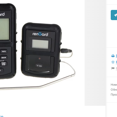
Номе
Обно
Прос