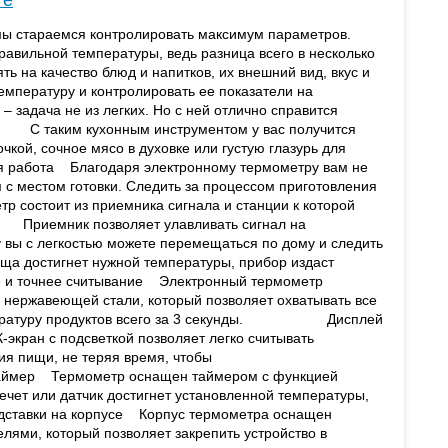
те
 стараемся контролировать максимум параметров.
авильной температуры, ведь разница всего в несколько
ть на качество блюд и напитков, их внешний вид, вкус и
пературу и контролировать ее показатели на
– задача не из легких. Но с ней отлично справится
. С таким кухонным инструментом у вас получится
очкой, сочное мясо в духовке или густую глазурь для
работа Благодаря электронному термометру вам не
 с местом готовки. Следить за процессом приготовления
тр состоит из приемника сигнала и станции к которой
Приемник позволяет улавливать сигнал на
у вы с легкостью можете перемещаться по дому и следить
ща достигнет нужной температуры, прибор издаст
точнее считывание Электронный термометр
 нержавеющей стали, который позволяет охватывать все
емпературу продуктов всего за 3 секунды. Дисплей
экран с подсветкой позволяет легко считывать
ия пищи, не теряя время, чтобы
ймер Термометр оснащен таймером с функцией
течет или датчик достигнет установленной температуры,
ставки на корпусе Корпус термометра оснащен
ями, который позволяет закрепить устройство в