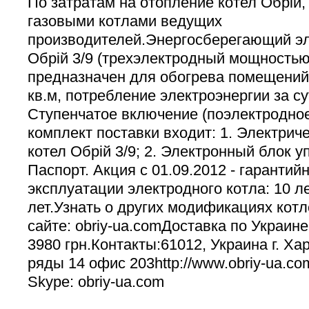
По затратам на отопление котел Обрій
газовыми котлами ведущих
производителей.Энергосберегающий э
Обрій 3/9 (трехэлектродный мощностью 
предназначен для обогрева помещени
кв.м, потребление электроэнергии за сут
Ступенчатое включение (поэлектродное
комплект поставки входит: 1. Электрич
котел Обрій 3/9; 2. Электронный блок у
Паспорт. Акция с 01.09.2012 - гарантий
эксплуатации электродного котла: 10 ле
лет.Узнать о других модификациях котл
сайте: obriy-ua.comДоставка по Украин
3980 грн.Контакты:61012, Украина г. Ха
ряды 14 офис 203http://www.obriy-ua.co
Skype: obriy-ua.com