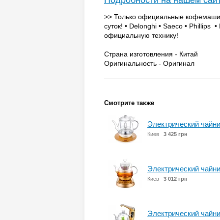
Подробности на нашем сай
>> Только официальные кофемашины
суток! • Delonghi • Saeco • Phillip
официальную технику!
Страна изготовления - Китай
Оригинальность - Оригинал
Смотрите также
Электрический чайн
Киев
3 425 грн
Электрический чайн
Киев
3 012 грн
Электрический чайн