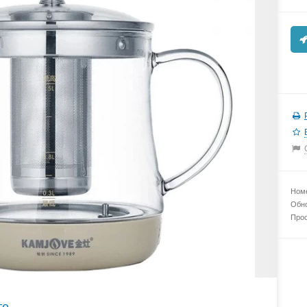
Номе
Обно
Прос