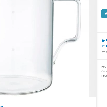
Номе
Обно
Прос