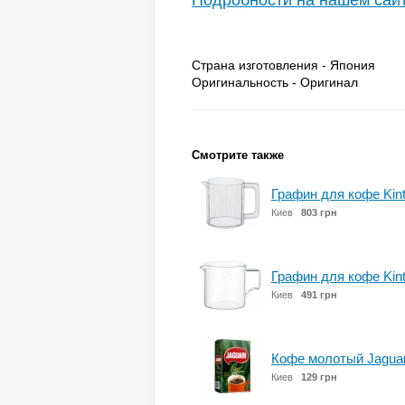
Подробности на нашем сай
Страна изготовления - Япония
Оригинальность - Оригинал
Смотрите также
Графин для кофе Kint
Киев
803 грн
Графин для кофе Kin
Киев
491 грн
Кофе молотый Jaguari 
Киев
129 грн