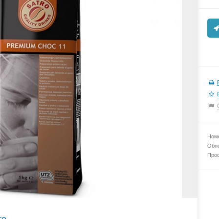
Номе
Обно
Прос