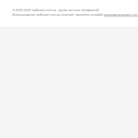
© 2005-2026
myBoard.com.ua - доска частных объявлений
Использование myBoard.com.ua означает принятие условий
пользовательского со