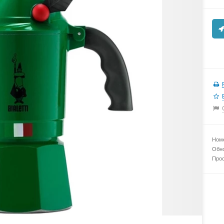
Номе
Обно
Прос