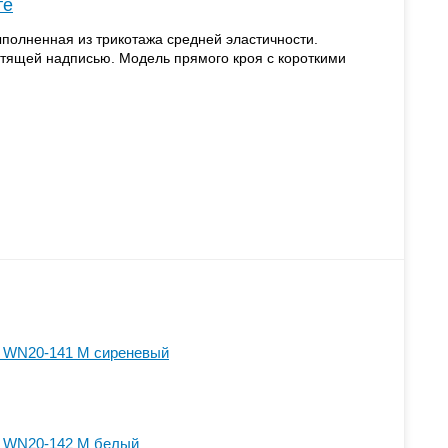
те
полненная из трикотажа средней эластичности.
тящей надписью. Модель прямого кроя с короткими
 WN20-141 M сиреневый
 WN20-142 M белый