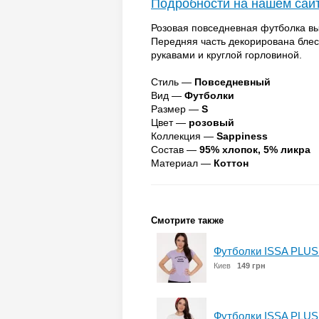
Подробности на нашем сай
Розовая повседневная футболка вы
Передняя часть декорирована блес
рукавами и круглой горловиной.
Стиль —
Повседневный
Вид —
Футболки
Размер —
S
Цвет —
розовый
Коллекция —
Sappiness
Состав —
95% хлопок, 5% ликра
Материал —
Коттон
Смотрите также
Футболки ISSA PLUS
Киев
149 грн
Футболки ISSA PLUS