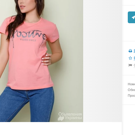
Номе
Обно
Прос