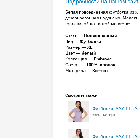
Подробности на нашем сай
Белая повседневная футболка из х
декорированная надписью. Модель 
горловиной на тонкой манжетке.
Стиль —
Повседневный
Вид —
Футболки
Размер —
XL
Цвет —
белый
Коллекция —
Embrace
Состав —
100% хлопок
Материал —
Коттон
Смотрите также
Футболки ISSA PLUS
Киев
149 грн
Футболки ISSA PLUS