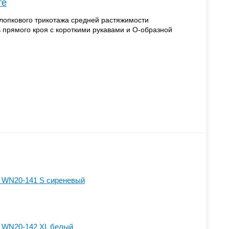
те
лопкового трикотажа средней растяжимости
прямого кроя с короткими рукавами и О-образной
 WN20-141 S сиреневый
 WN20-142 XL белый