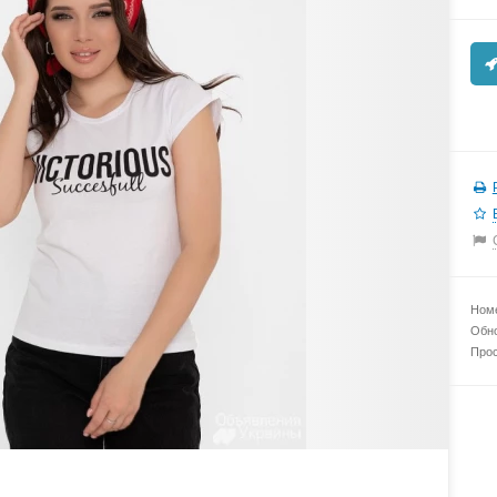
Номе
Обно
Прос