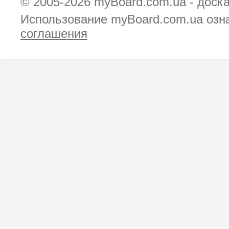
© 2005-2026
myBoard.com.ua - доск
Использование myBoard.com.ua озн
соглашения