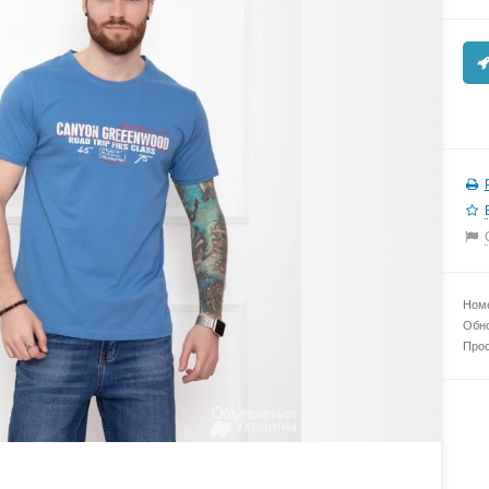
Номе
Обно
Прос