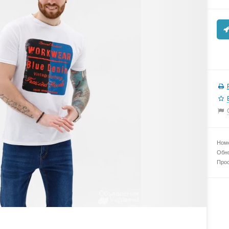
Номе
Обно
Прос