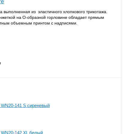
те
 выполненная из эластичного хлопкового трикотажа.
анжеткой на О-образной горловине обладает прямым
етным объемным принтом с надписями.
н
 WN20-141 S сиреневый
 WN20-142 XL белый