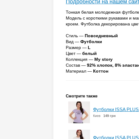
Подробности на нашем сай
Тонкая белая молодежная футболка
Модель с короткими рукавами и м
кроем. Футболка декорирована цв
Стиль —
Повседневный
Вид —
Футболки
Размер —
L
Цвет —
белый
Коллекция —
My story
Состав —
92% хлопок, 8% эласта
Материал —
Коттон
Смотрите также
Футболки ISSA PLUS
Киев
149 грн
Футболки ISSA PLUS