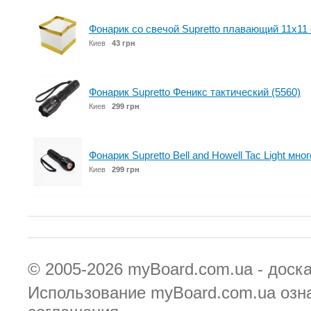
Фонарик со свечой Supretto плавающий 11х11 
Киев
43 грн
Фонарик Supretto Феникс тактический (5560)
Киев
299 грн
Фонарик Supretto Bell and Howell Tac Light м
Киев
299 грн
© 2005-2026
myBoard.com.ua - доск
Использование myBoard.com.ua озн