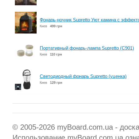
Фонарь-ночник Supretto Уют камина с эффекто
Киев
499 грн
Портативный фонарь-лампа Supretto (C901)
Киев
110 грн
Светодиодный фонарь Supretto (уценка)
Киев
129 грн
© 2005-2026
myBoard.com.ua - доск
Использование myBoard.com.ua озн