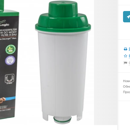
Номе
Обно
Прос