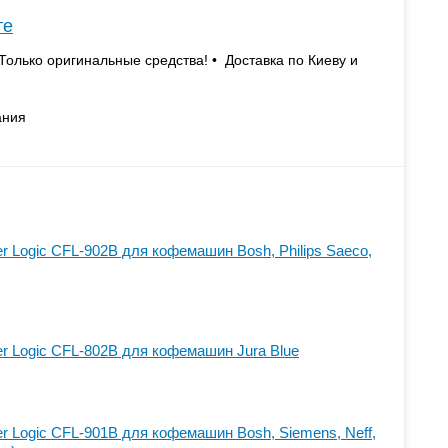
те
Только оригинальные средства! • Доставка по Киеву и
ания
er Logic CFL-902B для кофемашин Bosh, Philips Saeco,
er Logic CFL-802B для кофемашин Jura Blue
er Logic CFL-901B для кофемашин Bosh, Siemens, Neff,