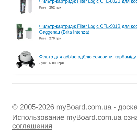
Фильтр-картридж Filter Logic CFL-802B для к
Киев
252 грн
Фильтр-картридж Filter Logic CFL-901B для к
Gaggenau (Brita Intenza)
Киев
270 грн
Фільтр для adblue адблю сечовини, карбаміду
Луцк
6 000 грн
© 2005-2026
myBoard.com.ua - доск
Использование myBoard.com.ua озн
соглашения