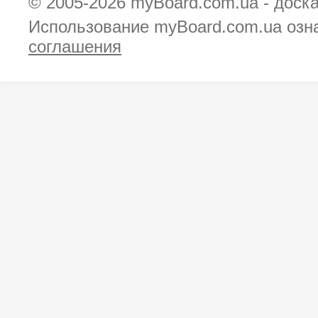
© 2005-2026
myBoard.com.ua - доск
Использование myBoard.com.ua озн
соглашения