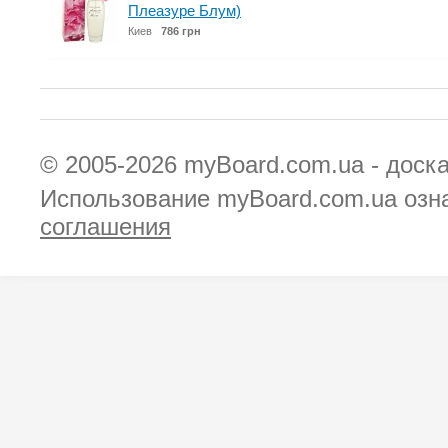
Плеазуре Блум)
Киев
786 грн
© 2005-2026
myBoard.com.ua - доск
Использование myBoard.com.ua озн
соглашения