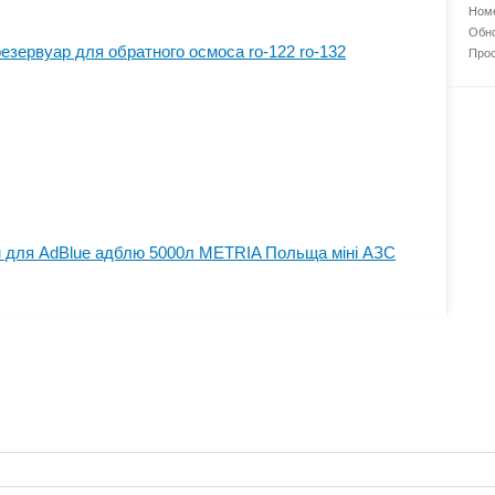
Номе
Обно
езервуар для обратного осмоса ro-122 ro-132
Прос
ом для AdBlue адблю 5000л METRIA Польща міні АЗС