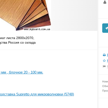
ат листа 2800х2070,
ства Россия со склада
 мм , блочное 20 - 100 мм.
Номе
Обно
Прос
одставка Supretto для микроволновки (5748)