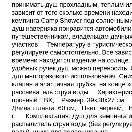
принимать душ прохладным, теплым ил
зависит от того сколько времени наход
кемпинга Camp Shower под солнечным
душ наверняка понравится автомобили
путешественникам, владельцам дачны
участков. Температуру в туристическ
регулируете самостоятельно. Все зависи
времени находится изделие на солнц
удобных ручек душ можно переносить.
для многоразового использования. Сни
клапан и эластичная трубка, на конце к
рассеиватель струи воды. Характер
прочный ПВХ; Размер: 39х38х27 см; 
Длина шланга: 60 см; Цвет: черный; В
г. Комплектация: душ для кемпинга и 
распылитель струи воды (без регулиру
воды), шнур для подвешивания.