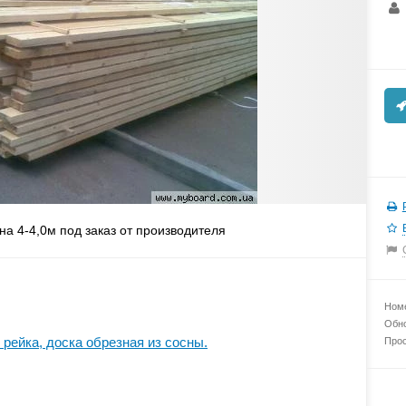
а 4-4,0м под заказ от производителя
Номе
Обно
, рейка, доска обрезная из сосны.
Прос