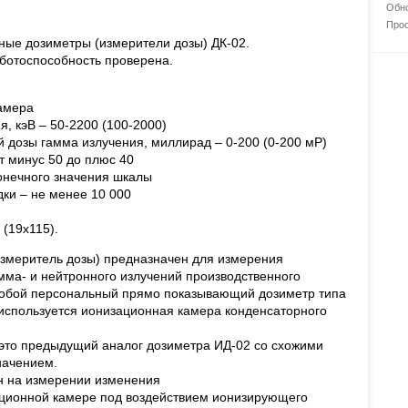
Обно
Прос
ные дозиметры (измерители дозы) ДК-02.
аботоспособность проверена.
камера
я, кэВ – 50-2200 (100-2000)
 дозы гамма излучения, миллирад – 0-200 (0-200 мР)
т минус 50 до плюс 40
конечного значения шкалы
дки – не менее 10 000
 (19х115).
измеритель дозы) предназначен для измерения
ма- и нейтронного излучений производственного
собой персональный прямо показывающий дозиметр типа
 используется ионизационная камера конденсаторного
 это предыдущий аналог дозиметра ИД-02 со схожими
начением.
н на измерении изменения
ационной камере под воздействием ионизирующего