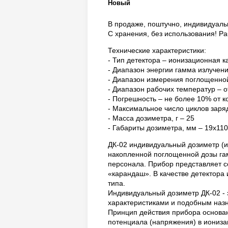
Новый
В продаже, поштучно, индивидуаль
С хранения, без использования! Р
Технические характеристики:
- Тип детектора – ионизационная 
- Диапазон энергии гамма излучени
- Диапазон измерения поглощенной
- Диапазон рабочих температур – о
- Погрешность – не более 10% от 
- Максимальное число циклов заря
- Масса дозиметра, г – 25
- Габариты дозиметра, мм – 19х110
ДК-02 индивидуальный дозиметр (
накопленной поглощенной дозы гам
персонала. Прибор представляет 
«карандаш». В качестве детектора
типа.
Индивидуальный дозиметр ДК-02 -
характеристиками и подобным наз
Принцип действия прибора основа
потенциала (напряжения) в иониз