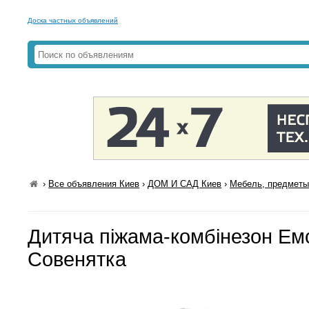
Доска частных объявлений
›
Все объявления Киев
›
ДОМ И САД Киев
›
Мебель, предметы
Дитяча піжама-комбінезон Емо
Совенятка