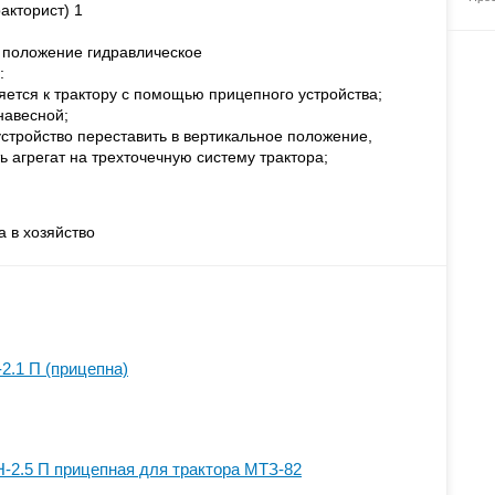
акторист) 1
 положение гидравлическое
:
няется к трактору с помощью прицепного устройства;
навесной;
устройство переставить в вертикальное положение,
ь агрегат на трехточечную систему трактора;
а в хозяйство
2.1 П (прицепна)
-2.5 П прицепная для трактора МТЗ-82