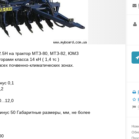
2.5Н на трактор МТЗ-80, МТЗ-82, ЮМЗ
орами класса 14 кН ( 1,4 тс )
всех почвенно-климатических зонах.
нус 0,1
,2
...12,0
минус 50 Габаритные размеры, мм, не более
Номе
Обно
00
Прос