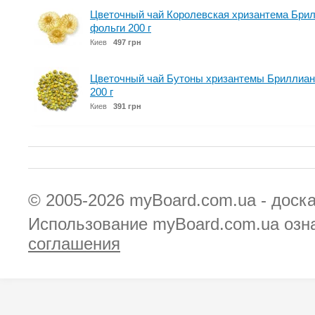
Цветочный чай Королевская хризантема Брил
фольги 200 г
Киев
497 грн
Цветочный чай Бутоны хризантемы Бриллиант
200 г
Киев
391 грн
© 2005-2026
myBoard.com.ua - доск
Использование myBoard.com.ua озн
соглашения