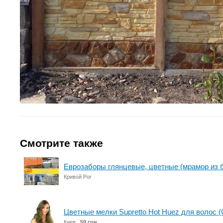
Смотрите также
Еврозаборы глянцевые, цветные (мрамор из б
Кривой Рог
Цветные мелки Supretto Hot Huez для волос (
Киев
59 грн