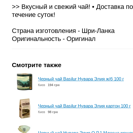
>> Вкусный и свежий чай! • Доставка по
течение суток!
Страна изготовления - Шри-Ланка
Оригинальность - Оригинал
Смотрите также
Черный чай Basilur Нувара Элия ж/б 100 г
Киев
194 грн
Черный чай Basilur Нувара Элия картон 100 г
Киев
98 грн
Черный чай Нувара Элия O.P.1 Млесна мешоч