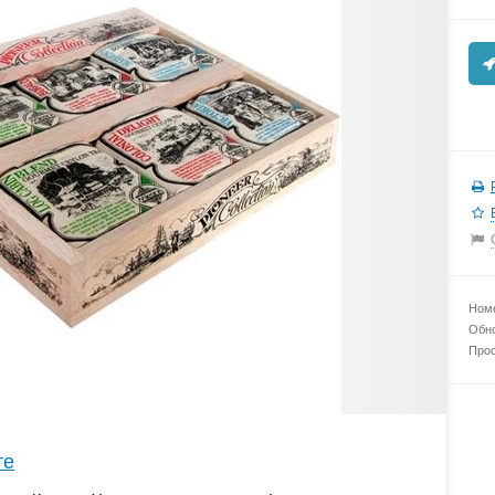
Номе
Обно
Прос
те