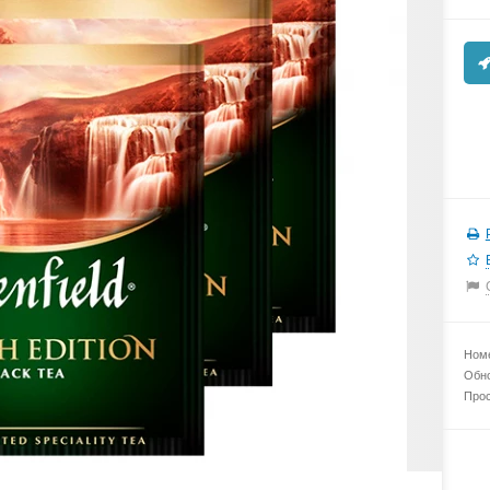
Номе
Обно
Прос