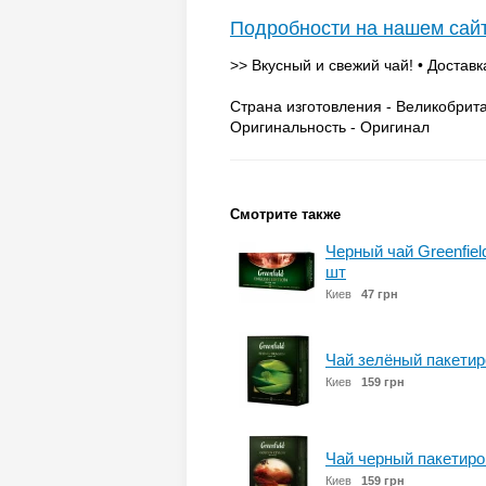
Подробности на нашем сай
>> Вкусный и свежий чай! • Доставк
Страна изготовления - Великобрит
Оригинальность - Оригинал
Смотрите также
Черный чай Greenfield
шт
Киев
47 грн
Чай зелёный пакетиров
Киев
159 грн
Чай черный пакетиров
Киев
159 грн