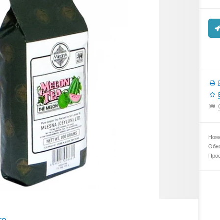
Номе
Обно
Прос