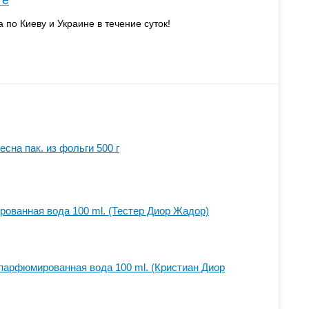
те
а по Киеву и Украине в течение суток!
сна пак. из фольги 500 г
рованная вода 100 ml. (Тестер Диор Жадор)
re парфюмированная вода 100 ml. (Кристиан Диор