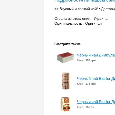
Подробности на нашем сай
>> Вкусный и свежий чай! • Доставк
Страна изготовления - Украина
Оригинальность - Оригинал
Смотрите также
Черный чай Димбула 
Киев
253 грн
Черный чай Basilur Д
Киев
178 грн
Черный чай Basilur Д
Киев
76 грн