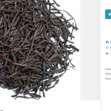
Номе
Обно
Прос