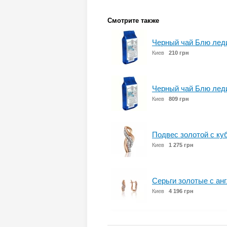
Смотрите также
Черный чай Блю леди
Киев
210 грн
Черный чай Блю леди
Киев
809 грн
Подвес золотой с куб
Киев
1 275 грн
Серьги золотые с анг
Киев
4 196 грн