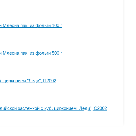
 Млесна пак. из фольги 100 г
 Млесна пак. из фольги 500 г
. цирконием "Леди", П2002
лийской застежкой с куб. цирконием "Леди", С2002