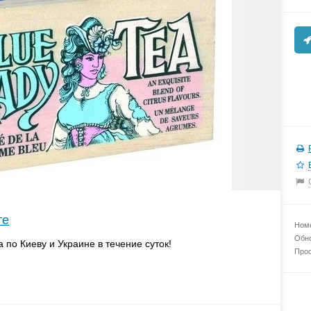
те
Номе
Обно
а по Киеву и Украине в течение суток!
Прос